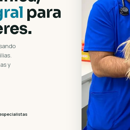
gral
para
res.
nsando
lias.
as y
especialistas