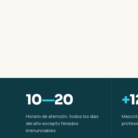
10
—
20
+
1
Horario de atención, todos los días
Mascota
del año excepto feriados
profesi
irrenunciables