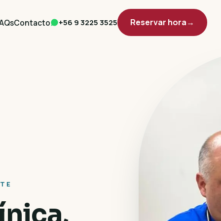
Reservar hora
→
AQs
Contacto
+56 9 3225 3525
RTE
ínica,