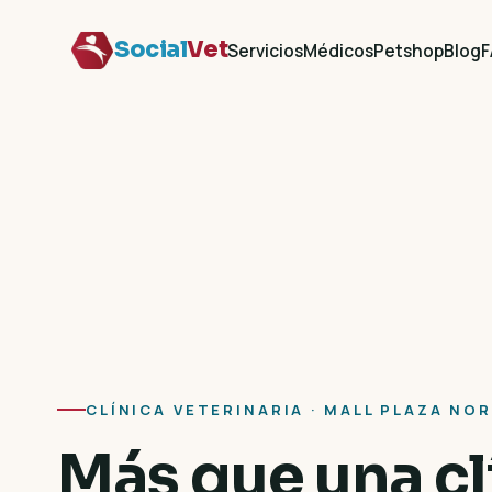
Social
Vet
Servicios
Médicos
Petshop
Blog
F
CLÍNICA VETERINARIA · MALL PLAZA NO
Más que una cl